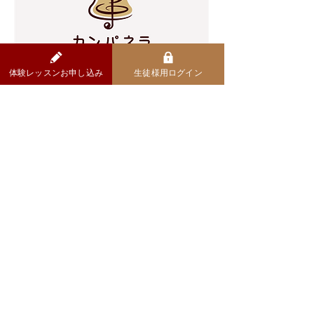
体験レッスンお申し込み
生徒様用ログイン
おしらせ
​第2期生・募集開始
オンライン・ピアノ教室カンパネラ『第1期生』
の募集をはじめました！
コラム一覧をみる