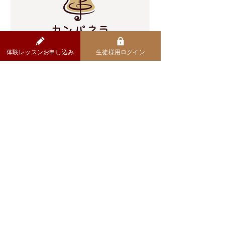
体験レッスンお申し込み
生徒様用ログイン
おしらせ
​第2期生・募集開始
オンライン・ピアノ教室カンパネラ『第1期生』
の募集をはじめました！
コラム一覧をみる